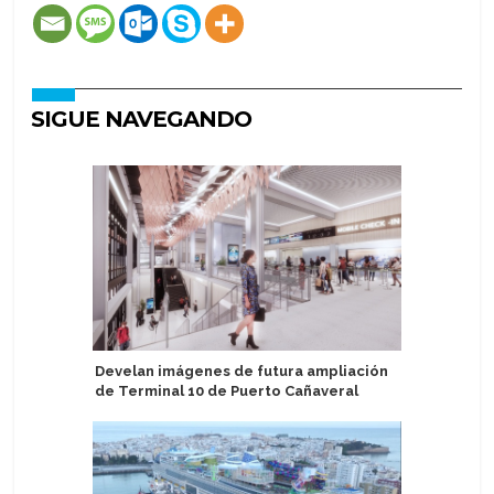
SIGUE NAVEGANDO
Develan imágenes de futura ampliación
Mosturfl
de Terminal 10 de Puerto Cañaveral
escritor 
Alexande