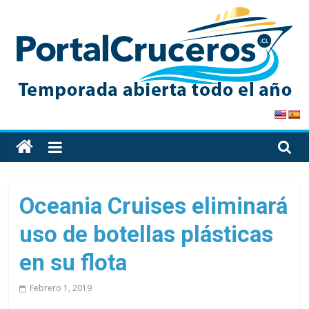
Skip
to
content
PortalCruceros
Toda
la
información
de
Oceania Cruises eliminará
cruceros
uso de botellas plásticas
en
un
en su flota
solo
sitio
Febrero 1, 2019