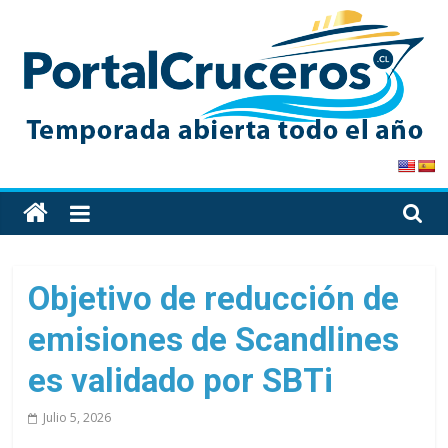
Skip
to
content
PortalCruceros
Toda
la
información
de
Objetivo de reducción de
cruceros
emisiones de Scandlines
en
un
es validado por SBTi
solo
sitio
Julio 5, 2026