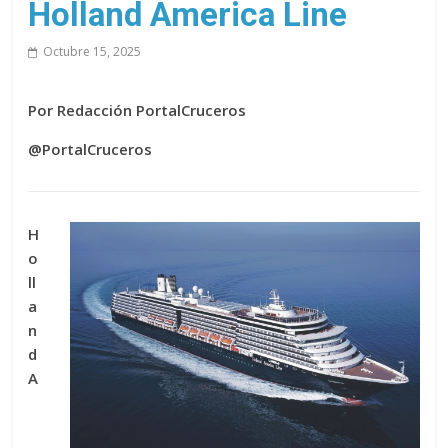
Holland America Line
Octubre 15, 2025
Por Redacción PortalCruceros
@PortalCruceros
H
o
ll
a
n
d
A