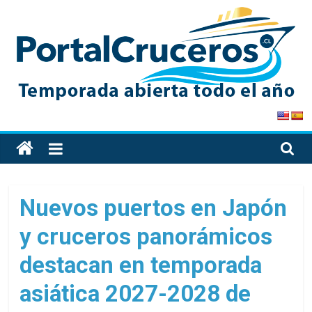
Skip
to
content
PortalCruceros
Toda
la
información
de
Nuevos puertos en Japón
cruceros
y cruceros panorámicos
en
un
destacan en temporada
solo
sitio
asiática 2027-2028 de