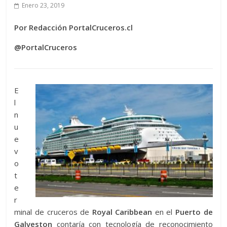
Enero 23, 2019
Por Redacción PortalCruceros.cl
@PortalCruceros
E
l
n
u
e
v
o
t
e
r
minal de cruceros de
Royal Caribbean
en el
Puerto de
Galveston
contaría con tecnología de reconocimiento