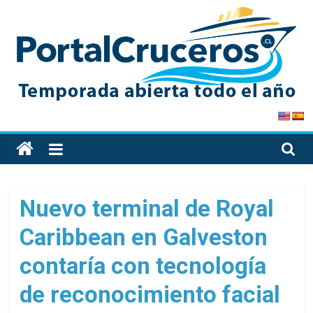
Skip
to
content
PortalCruceros
Toda
la
información
de
Nuevo terminal de Royal
cruceros
Caribbean en Galveston
en
un
contaría con tecnología
solo
sitio
de reconocimiento facial