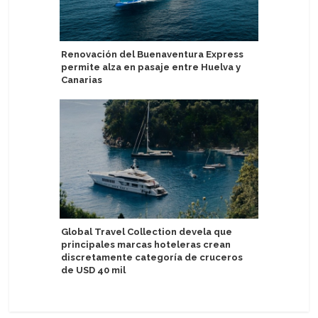
Renovación del Buenaventura Express
Tripulant
permite alza en pasaje entre Huelva y
Celebrity
Canarias
Variety 
Global Travel Collection devela que
por isla
principales marcas hoteleras crean
discretamente categoría de cruceros
de USD 40 mil