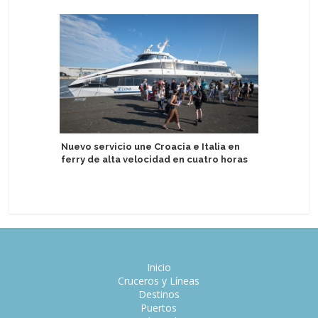
Nuevo servicio une Croacia e Italia en
Legend o
ferry de alta velocidad en cuatro horas
biocombu
Inicio
Cruceros y Líneas
Destinos
Puertos