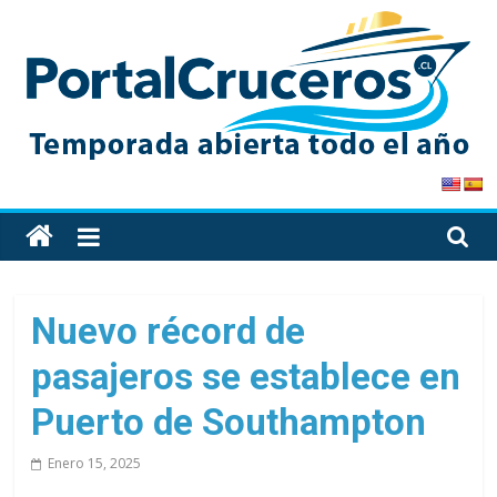
Skip
to
content
PortalCruceros
Toda
la
información
de
Nuevo récord de
cruceros
pasajeros se establece en
en
un
Puerto de Southampton
solo
sitio
Enero 15, 2025