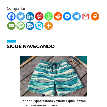
Compartir
SIGUE NAVEGANDO
Ponant Explorations y Vilebrequin lanzan
MSC Cruc
colaboración exclusiva
de bebida