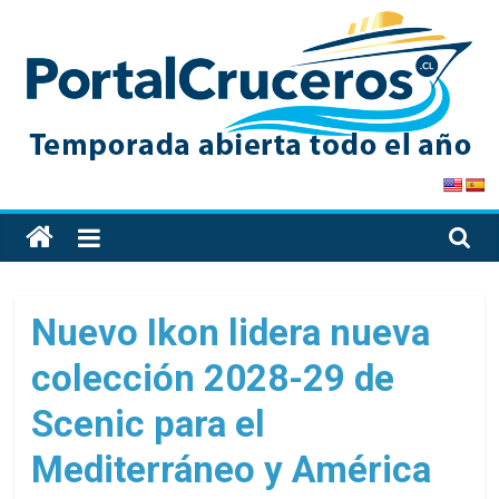
Skip
to
content
PortalCruceros
Toda
la
información
de
Nuevo Ikon lidera nueva
cruceros
colección 2028-29 de
en
un
Scenic para el
solo
sitio
Mediterráneo y América