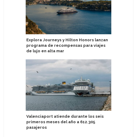
Explora Journeys y Hilton Honors lanzan
Holland 
programa de recompensas para viajes
primeros
de lujo en alta mar
moderni
Valenciaport atiende durante los seis
Pandaw i
primeros meses del año a 612.305
cruceros 
pasajeros