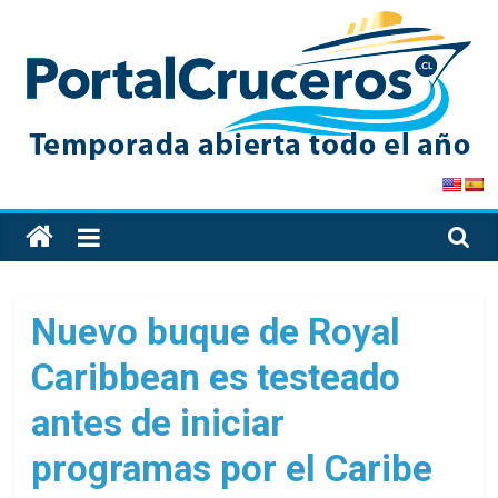
Skip
to
content
PortalCruceros
Toda
la
información
de
Nuevo buque de Royal
cruceros
Caribbean es testeado
en
un
antes de iniciar
solo
sitio
programas por el Caribe