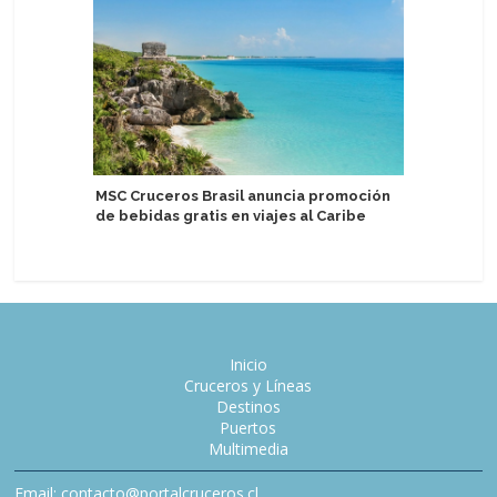
United W
MSC Cruceros Brasil anuncia promoción
barcos c
de bebidas gratis en viajes al Caribe
fase de 
Inicio
Cruceros y Líneas
Destinos
Puertos
Multimedia
Email: contacto@portalcruceros.cl