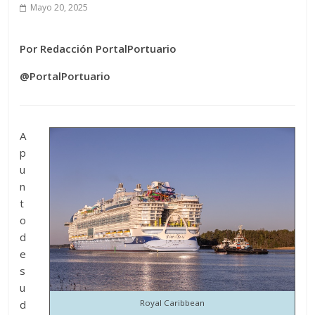
Mayo 20, 2025
Por Redacción PortalPortuario
@PortalPortuario
A
p
u
n
t
o
d
e
s
u
d
Royal Caribbean