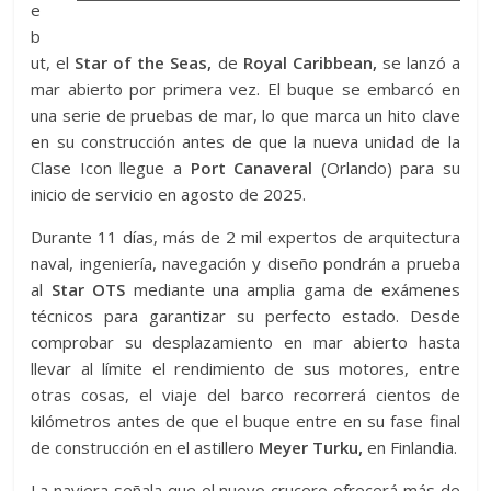
e
b
ut, el
Star of the Seas,
de
Royal Caribbean,
se lanzó a
mar abierto por primera vez. El buque se embarcó en
una serie de pruebas de mar, lo que marca un hito clave
en su construcción antes de que la nueva unidad de la
Clase Icon llegue a
Port Canaveral
(Orlando) para su
inicio de servicio en agosto de 2025.
Durante 11 días, más de 2 mil expertos de arquitectura
naval, ingeniería, navegación y diseño pondrán a prueba
al
Star OTS
mediante una amplia gama de exámenes
técnicos para garantizar su perfecto estado. Desde
comprobar su desplazamiento en mar abierto hasta
llevar al límite el rendimiento de sus motores, entre
otras cosas, el viaje del barco recorrerá cientos de
kilómetros antes de que el buque entre en su fase final
de construcción en el astillero
Meyer Turku,
en Finlandia.
La naviera señala que el nuevo crucero ofrecerá más de