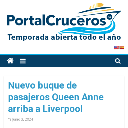
Skip
to
content
PortalCruceros
Toda
la
información
de
Nuevo buque de
cruceros
pasajeros Queen Anne
en
un
arriba a Liverpool
solo
sitio
Junio 3, 2024