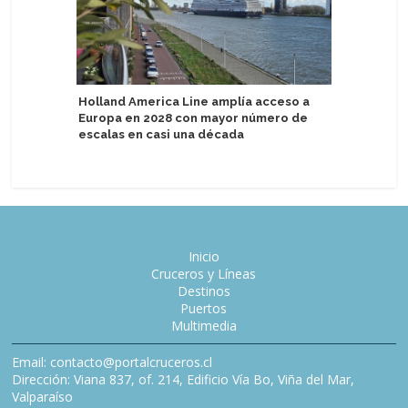
Holland America Line amplía acceso a
Variety C
Europa en 2028 con mayor número de
por el M
escalas en casi una década
barcos 
Inicio
Cruceros y Líneas
Destinos
Puertos
Multimedia
Email: contacto@portalcruceros.cl
Dirección: Viana 837, of. 214, Edificio Vía Bo, Viña del Mar,
Valparaíso