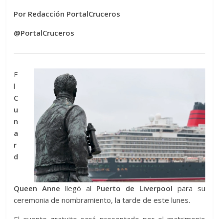
Por Redacción PortalCruceros
@PortalCruceros
E
l
C
u
n
a
r
d
Queen Anne
llegó al
Puerto de Liverpool
para su
ceremonia de nombramiento, la tarde de este lunes.