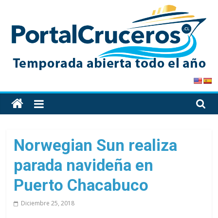
Skip
to
content
PortalCruceros
Toda
la
información
de
Norwegian Sun realiza
cruceros
parada navideña en
en
un
Puerto Chacabuco
solo
sitio
Diciembre 25, 2018