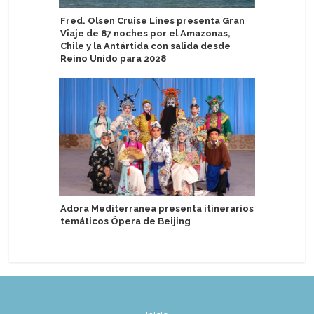
Fred. Olsen Cruise Lines presenta Gran
Puerto de
Viaje de 87 noches por el Amazonas,
de pasaj
Chile y la Antártida con salida desde
Reino Unido para 2028
Adventur
entrada y
Adora Mediterranea presenta itinerarios
Antártid
temáticos Ópera de Beijing