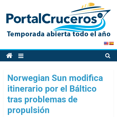
Skip
to
content
PortalCruceros
Toda
la
información
de
Norwegian Sun modifica
cruceros
itinerario por el Báltico
en
un
tras problemas de
solo
sitio
propulsión