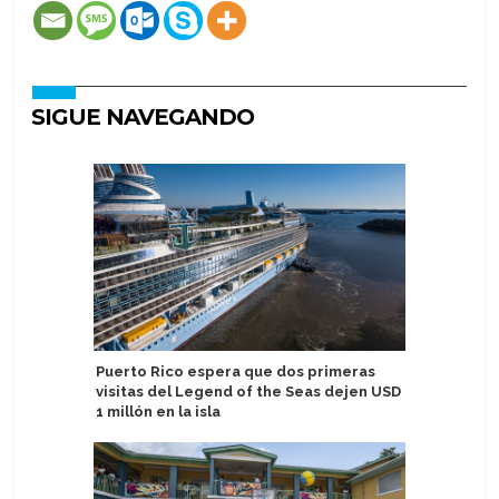
SIGUE NAVEGANDO
Puerto Rico espera que dos primeras
Acapulco
visitas del Legend of the Seas dejen USD
identida
1 millón en la isla