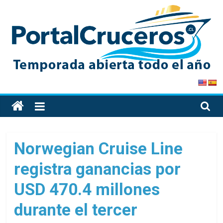
Skip
to
content
PortalCruceros
Toda
la
información
de
Norwegian Cruise Line
cruceros
registra ganancias por
en
un
USD 470.4 millones
solo
sitio
durante el tercer