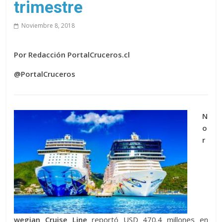
trimestre
Noviembre 8, 2018
Por Redacción PortalCruceros.cl
@PortalCruceros
N
o
r
wegian Cruise Line
reportó USD 470.4 millones en