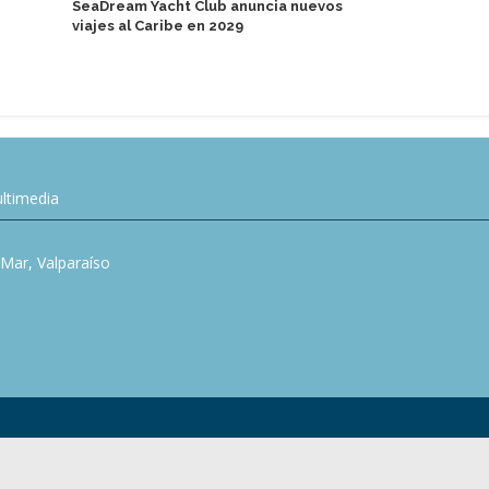
SeaDream Yacht Club anuncia nuevos
tres nuevos
viajes al Caribe en 2029
ltimedia
l Mar, Valparaíso