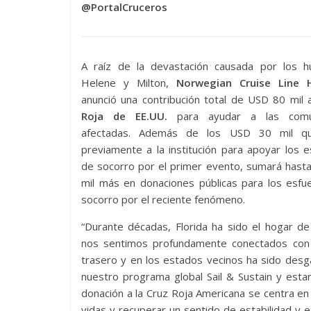
@PortalCruceros
A raíz de la devastación causada por los h
Helene y Milton,
Norwegian Cruise Line H
anunció una contribución total de USD 80 mil 
Roja de EE.UU.
para ayudar a las comu
afectadas. Además de los USD 30 mil q
previamente a la institución para apoyar los 
de socorro por el primer evento, sumará hast
mil más en donaciones públicas para los esfu
socorro por el reciente fenómeno.
“Durante décadas, Florida ha sido el hogar d
nos sentimos profundamente conectados con 
trasero y en los estados vecinos ha sido desga
nuestro programa global Sail & Sustain y est
donación a la Cruz Roja Americana se centra en 
vidas y recuperar un sentido de estabilidad y