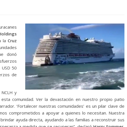
uracanes
oldings
a la
Cruz
nidades
ue donó
esfuerzos
a USD 50
erzos de
e NCLH y
esta comunidad. Ver la devastación en nuestro propio patio
rrador. ‘Fortalecer nuestras comunidades’ es un pilar clave de
amos comprometidos a apoyar a quienes lo necesitan. Nuestra
brindar ayuda directa, ayudando a las familias a reconstruir sus
 esperanza a medida que se recuperan”, declaró
Harry Sommer,