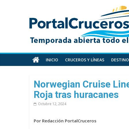
Skip
PortalCruceros
to
content
Toda
la
información
de
cruceros
en
INICIO
CRUCEROS Y LÍNEAS
DESTINO
un
solo
sitio
Norwegian Cruise Lin
Roja tras huracanes
Octubre 12, 2024
Por Redacción PortalCruceros