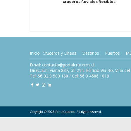
cruceros fluviales flexibles
Inicio
Cruceros y Líneas
Destinos
Puertos
Mu
Email: contacto@portalcruceros.cl
Dirección: Viana 837, of. 214, Edificio Vía Bo, Viña de
Tel: 56 32 3 500 168
/
Cel: 56 9 4586 1818
Copyright © 2026
PortalCruceros
. All rights reserved.