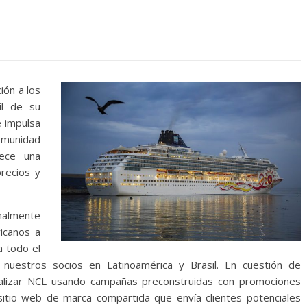
ión a los
il de su
e impulsa
omunidad
rece una
precios y
nalmente
icanos a
a todo el
 nuestros socios en Latinoamérica y Brasil. En cuestión de
alizar NCL usando campañas preconstruidas con promociones
n sitio web de marca compartida que envía clientes potenciales