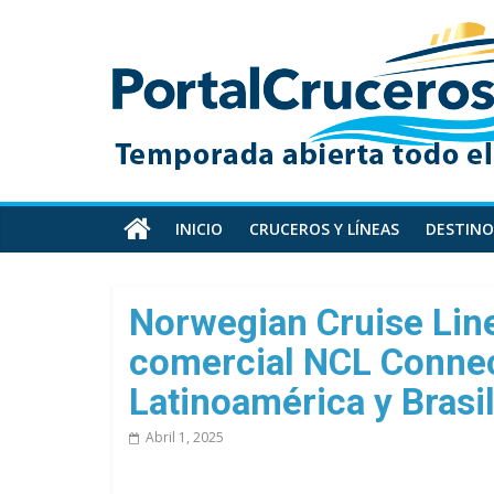
Skip
PortalCruceros
to
content
Toda
la
información
de
cruceros
en
INICIO
CRUCEROS Y LÍNEAS
DESTINO
un
solo
sitio
Norwegian Cruise Lin
comercial NCL Connec
Latinoamérica y Brasi
Abril 1, 2025