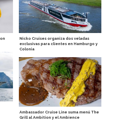
con
Nicko Cruises organiza dos veladas
Catherine Cr
exclusivas para clientes en Hamburgo y
bahía de Hal
Colonia
TUI Crucero
Ambassador Cruise Line suma menú The
CSD de Berl
Grill al Ambition y el Ambience