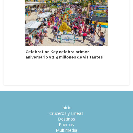
Celebration Key celebra primer
aniversario y 2,4 millones de visitantes
Delfin A
experien
Perú
Inicio
Cruceros y Líneas
Destinos
Puertos
Multimedia