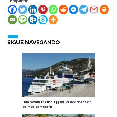
Compartir
SIGUE NAVEGANDO
Dubrovnik recibe 235 mil cruceristas en
Noruega:
primer semestre
para opti
eficiente