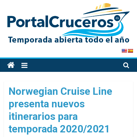
Skip
to
content
PortalCruceros
Toda
la
información
de
Norwegian Cruise Line
cruceros
presenta nuevos
en
un
itinerarios para
solo
sitio
temporada 2020/2021