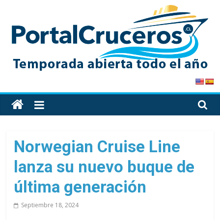
Skip
to
content
PortalCruceros
Toda
la
información
de
Norwegian Cruise Line
cruceros
lanza su nuevo buque de
en
un
última generación
solo
sitio
Septiembre 18, 2024