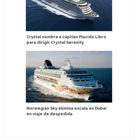
Crystal nombra a capitán Placido Libro
United W
para dirigir Crystal Serenity
barcos c
fase de 
Norwegian Sky elimina escala en Dubai
en viaje de despedida
Mein Schi
Deutschl