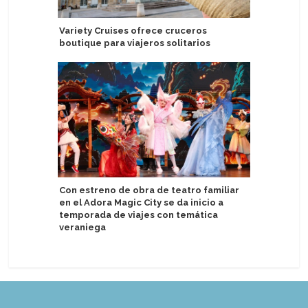
Variety Cruises ofrece cruceros
Puerto d
boutique para viajeros solitarios
energía e
Con estreno de obra de teatro familiar
Port Can
en el Adora Magic City se da inicio a
proyecto
temporada de viajes con temática
estacion
veraniega