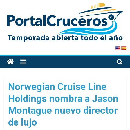
Skip
to
content
PortalCruceros
Toda
la
información
de
Norwegian Cruise Line
cruceros
Holdings nombra a Jason
en
un
Montague nuevo director
solo
sitio
de lujo