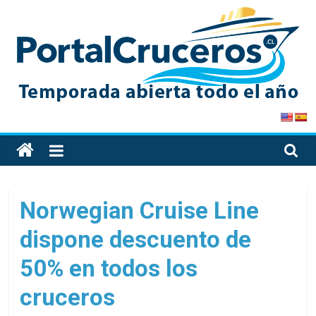
Skip
to
content
PortalCruceros
Toda
la
información
de
Norwegian Cruise Line
cruceros
dispone descuento de
en
un
50% en todos los
solo
sitio
cruceros