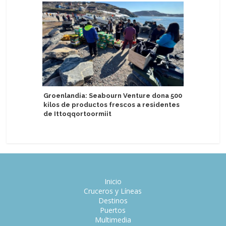
Groenlandia: Seabourn Venture dona 500
kilos de productos frescos a residentes
Azamara 
de Ittoqqortoormiit
Azamara
Inicio
Cruceros y Líneas
Destinos
Puertos
Multimedia