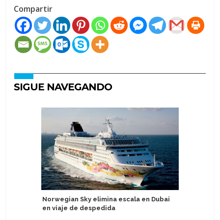
Compartir
SIGUE NAVEGANDO
Norwegian Sky elimina escala en Dubai
Autorida
en viaje de despedida
ofrecien
Magallan