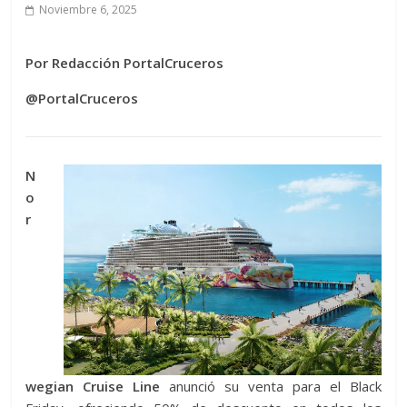
Noviembre 6, 2025
Por Redacción PortalCruceros
@PortalCruceros
N
o
r
wegian Cruise Line
anunció su venta para el Black