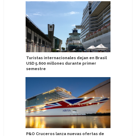
Turistas internacionales dejan en Brasil
Eidfjord 
USD 5.600 millones durante primer
crucero a
semestre
Legend o
P&O Cruceros lanza nuevas ofertas de
biocombu