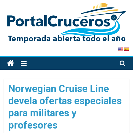
Skip
to
content
PortalCruceros
Toda
la
información
de
Norwegian Cruise Line
cruceros
devela ofertas especiales
en
un
para militares y
solo
sitio
profesores