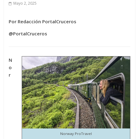
Mayo 2, 2025
Por Redacción PortalCruceros
@PortalCruceros
N
o
r
Norway ProTravel