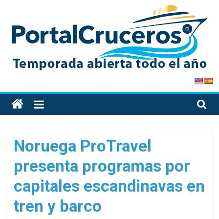
Skip
to
content
PortalCruceros
Toda
la
información
de
Noruega ProTravel
cruceros
presenta programas por
en
un
capitales escandinavas en
solo
sitio
tren y barco