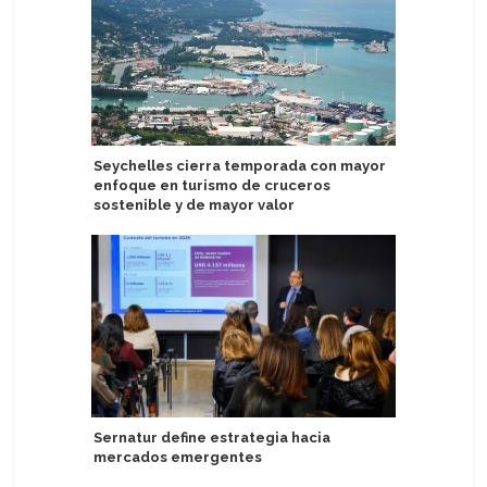
Seychelles cierra temporada con mayor
Oceania 
enfoque en turismo de cruceros
Conversa
sostenible y de mayor valor
Brasil re
Sernatur define estrategia hacia
turistas 
mercados emergentes
semestr