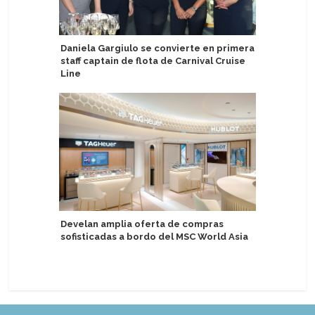
Daniela Gargiulo se convierte en primera
Detallan 
staff captain de flota de Carnival Cruise
drones e
Line
Nueva ge
Develan amplia oferta de compras
amplía u
sofisticadas a bordo del MSC World Asia