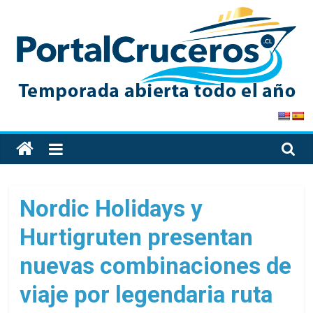
Skip
to
content
PortalCruceros
Toda
la
información
de
Nordic Holidays y
cruceros
Hurtigruten presentan
en
un
nuevas combinaciones de
solo
sitio
viaje por legendaria ruta