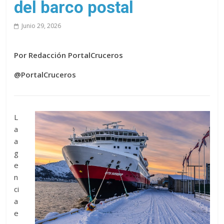
del barco postal
Junio 29, 2026
Por Redacción PortalCruceros
@PortalCruceros
L
a
a
g
e
n
ci
a
e