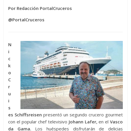
Por Redacción PortalCruceros
@PortalCruceros
N
i
c
k
o
C
r
u
i
s
es Schiffsreisen
presentó un segundo crucero gourmet
con el popular chef televisivo
Johann Lafer,
en el
Vasco
da Gama.
Los huéspedes disfrutarán de delicias