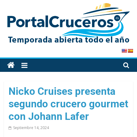
Skip
to
content
PortalCruceros
Toda
la
información
de
Nicko Cruises presenta
cruceros
segundo crucero gourmet
en
un
con Johann Lafer
solo
sitio
Septiembre 14, 2024