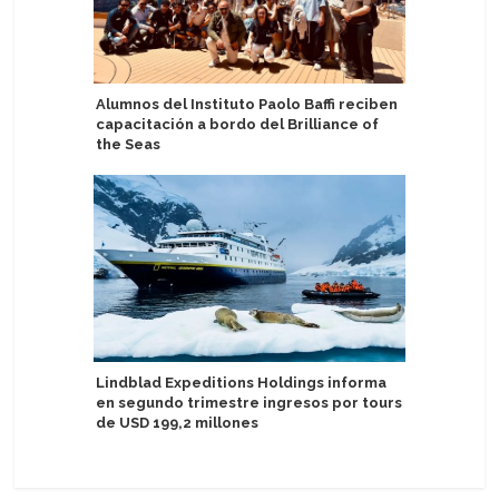
Alumnos del Instituto Paolo Baffi reciben
Mein Schi
capacitación a bordo del Brilliance of
Puerto d
the Seas
Réplica d
Lindblad Expeditions Holdings informa
Puerto d
en segundo trimestre ingresos por tours
de agost
de USD 199,2 millones