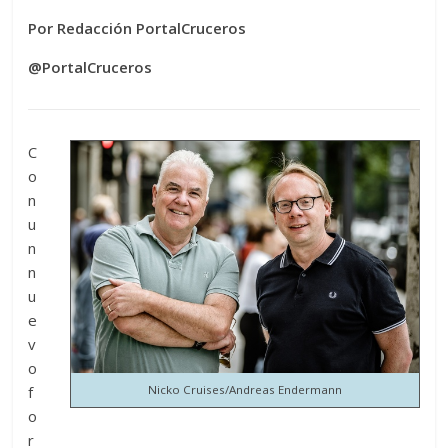
Por Redacción PortalCruceros
@PortalCruceros
C
o
n
u
n
n
u
e
v
o
f
Nicko Cruises/Andreas Endermann
o
r