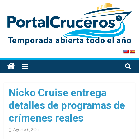
Skip
to
content
PortalCruceros
Toda
la
información
de
Nicko Cruise entrega
cruceros
detalles de programas de
en
un
crímenes reales
solo
sitio
Agosto 6, 2025