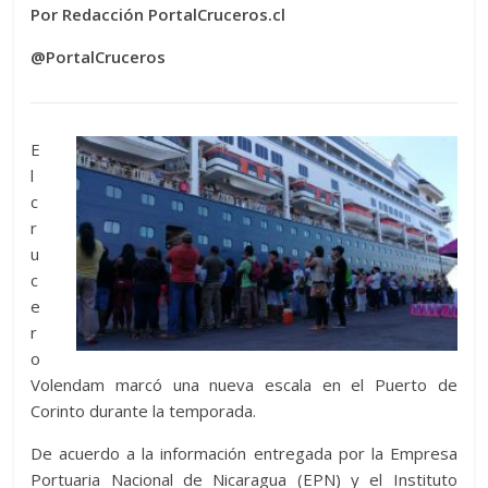
Por Redacción PortalCruceros.cl
@PortalCruceros
E
l
c
r
u
c
e
r
o
Volendam marcó una nueva escala en el Puerto de
Corinto durante la temporada.
De acuerdo a la información entregada por la Empresa
Portuaria Nacional de Nicaragua (EPN) y el Instituto