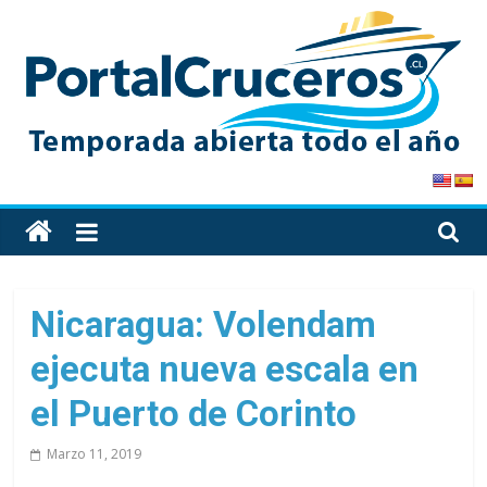
Skip
to
content
PortalCruceros
Toda
la
información
de
Nicaragua: Volendam
cruceros
ejecuta nueva escala en
en
un
el Puerto de Corinto
solo
sitio
Marzo 11, 2019