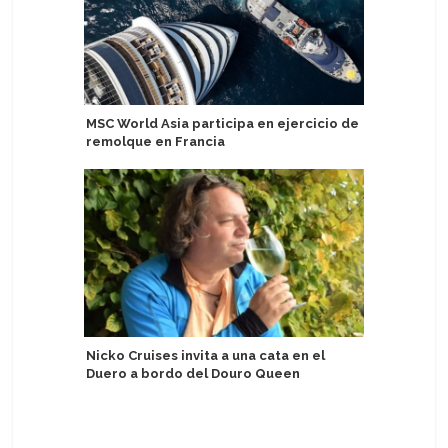
MSC World Asia participa en ejercicio de
MSC Cruc
remolque en Francia
campaña 
Brasil
Nicko Cruises invita a una cata en el
Duero a bordo del Douro Queen
TUI Care
Cultures