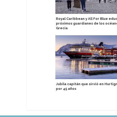
Royal Caribbean y All For Blue edu
próximos guardianes de los océan
Grecia
Jubila capitán que sirvió en Hurtig
por 45 años