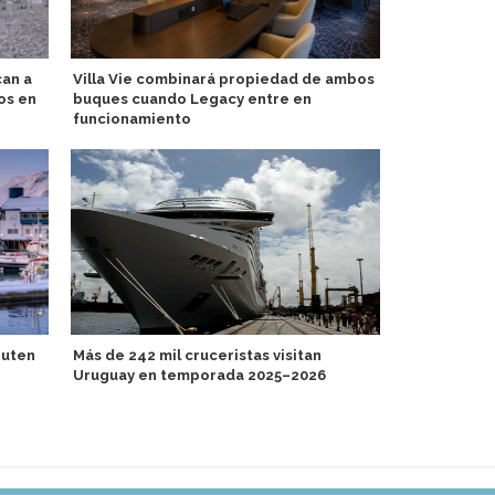
can a
Villa Vie combinará propiedad de ambos
Celebration
os en
buques cuando Legacy entre en
aniversario 
funcionamiento
AIDA inspira
ruten
Más de 242 mil cruceristas visitan
verano de f
Uruguay en temporada 2025–2026