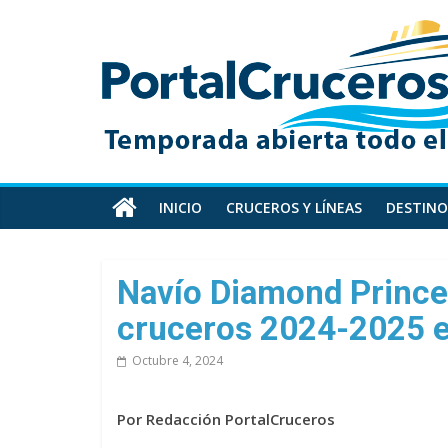
Skip
PortalCruceros
to
content
Toda
la
información
de
cruceros
en
INICIO
CRUCEROS Y LÍNEAS
DESTINO
un
solo
sitio
Navío Diamond Prince
cruceros 2024-2025 e
Octubre 4, 2024
Por Redacción PortalCruceros