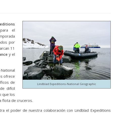
editions
 para el
emporada
rados por
arcan 11
ance
y el
National
es ofrece
íficos de
Lindblad Expeditions-National Geographic
e difícil
o que los
 flota de cruceros.
tra el poder de nuestra colaboración con Lindblad Expeditions