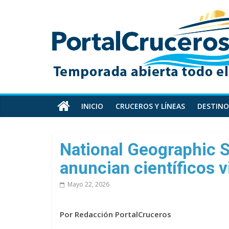
Skip
PortalCruceros
to
content
Toda
la
información
de
cruceros
en
INICIO
CRUCEROS Y LÍNEAS
DESTINO
un
solo
sitio
National Geographic S
anuncian científicos v
Mayo 22, 2026
Por Redacción PortalCruceros