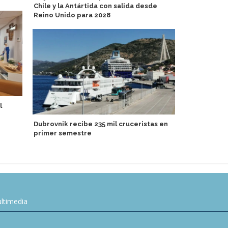
Chile y la Antártida con salida desde
Reino Unido para 2028
l
AIDA Cruise
especiales 
Dubrovnik recibe 235 mil cruceristas en
primer semestre
ltimedia