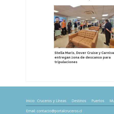
Stella Maris, Dover Cruise y Carniva
entregan zona de descanso para
tripulaciones
Inicio
Cruceros y Líneas
Destinos
Puertos
Mu
Email: contacto@portalcruceros.cl