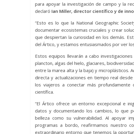
para apoyar la investigación de campo y la r
declaró
Ian Miller, director científico y de i
“Esto es lo que la National Geographic Socie
documentar ecosistemas cruciales y crear soluc
que despiertan la curiosidad en los demás. Es
del Ártico, y estamos entusiasmados por ver l
Estos equipos llevarán a cabo investigaciones
plancton, algas del hielo, glaciares, biodiversid
entre la marea alta y la baja) y microplásticos.
directa y actualizaciones en tiempo real desde
los viajeros a conectar más profundamente c
científica.
“El Ártico ofrece un entorno excepcional e ini
datos y documentando los cambios, lo que pe
belleza como su vulnerabilidad. Al apoyar i
programas a bordo, reafirmamos nuestro com
extraordinario entorno que tenemos la oportun