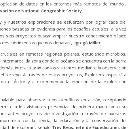
ecopilación de datos en los entornos más remotos del mundo”,
nnovación de National Geographic Society.
ty y nuestros exploradores se esfuerzan por lograr cada día:
iones basadas en evidencia para los desafíos actuales, a la vez
tos seis proyectos buscan ampliar nuestro conocimiento básico
os descubrimientos que nos deparan”, agregó
Miller.
 cruciales en remotas regiones polares, estudiando microbios,
ad intermareal (la zona donde el océano se encuentra con la tierra
 Además, interactuarán con los visitantes mediante la observación
 el terreno. A través de estos proyectos, Explorers inspirará a
on el Ártico y a experimentar la emoción de la exploración
gualable para observar a los científicos en acción, recopilando
rmite a los visitantes presenciar de primera mano tanto su
mportantes proyectos de investigación a través de nuestros
promiso con la ciencia, la educación y la conservación del
idad de explorar”, señaló
Trey Byus, jefe de Expediciones de