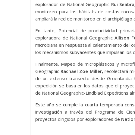
explorador de National Geographic
Rui Seabra
monitoreo para los hábitats de costas rocosa
ampliará la red de monitoreo en el archipiélago d
En tanto, Potencial de productividad primar
exploradora de National Geographic
Allison F
microbiana en respuesta al calentamiento del o
los mecanismos subyacentes que impulsan los cam
Finalmente, Mapeo de microplásticos y microf
Geographic
Rachael Zoe Miller,
recolectará mic
de un extenso transecto desde Groenlandia h
expedición se basa en los datos que el proy
de National Geographic-Lindblad Expeditions al
Este año se cumple la cuarta temporada conse
investigación a través del Programa de Cient
proyectos dirigidos por exploradores de
Nation