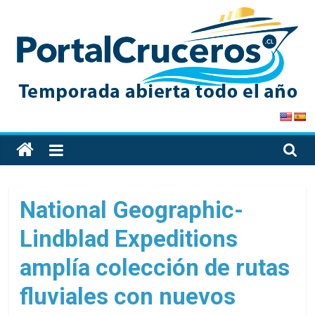
Skip
to
content
PortalCruceros
Toda
la
información
de
National Geographic-
cruceros
Lindblad Expeditions
en
un
amplía colección de rutas
solo
sitio
fluviales con nuevos