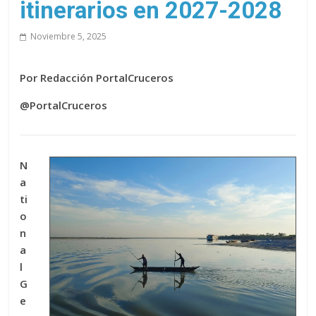
itinerarios en 2027-2028
Noviembre 5, 2025
Por Redacción PortalCruceros
@PortalCruceros
N
a
ti
o
n
a
l
G
e