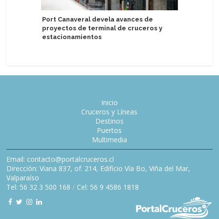
Lindblad
Port Canaveral devela avances de
en segun
proyectos de terminal de cruceros y
de USD 1
estacionamientos
Inicio
Cruceros y Líneas
Destinos
Puertos
Multimedia
Email: contacto@portalcruceros.cl
Dirección: Viana 837, of. 214, Edificio Vía Bo, Viña del Mar,
Valparaíso
Tel: 56 32 3 500 168
/
Cel: 56 9 4586 1818