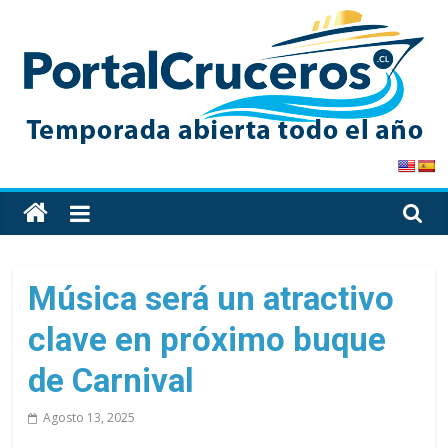
Skip
to
content
PortalCruceros
Toda
la
información
de
Música será un atractivo
cruceros
clave en próximo buque
en
un
de Carnival
solo
sitio
Agosto 13, 2025