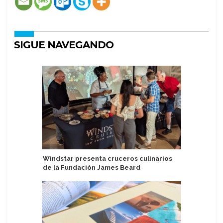
SIGUE NAVEGANDO
Windstar presenta cruceros culinarios
Disney C
de la Fundación James Beard
Very Merr