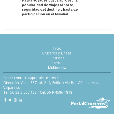
Havila Voyages busca aprovechar
popularidad de viajes al norte,
TUI Care
seguridad del destino y hasta de
Cultures
participación en el Mundial
Inicio
Cruceros y Líneas
Destinos
Puertos
Multimedia
Email: contacto@portalcruceros.cl
Dirección: Viana 837, of. 214, Edificio Vía Bo, Viña del Mar,
Valparaíso
Tel: 56 32 3 500 168
/
Cel: 56 9 4586 1818