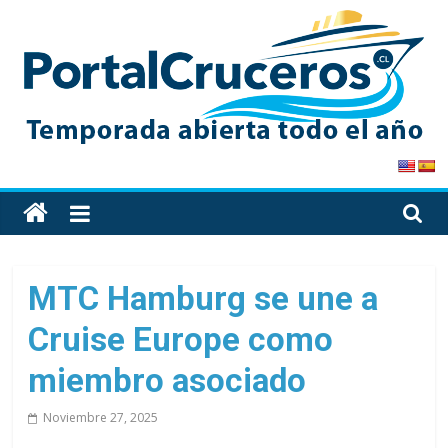
Skip
to
content
PortalCruceros
Toda
la
información
de
MTC Hamburg se une a
cruceros
Cruise Europe como
en
un
miembro asociado
solo
sitio
Noviembre 27, 2025