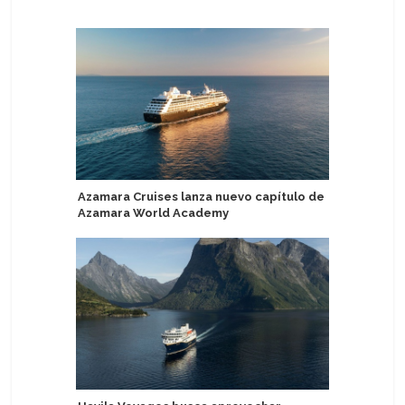
Azamara Cruises lanza nuevo capítulo de
Mystic Cr
Azamara World Academy
el equip
"arsenal