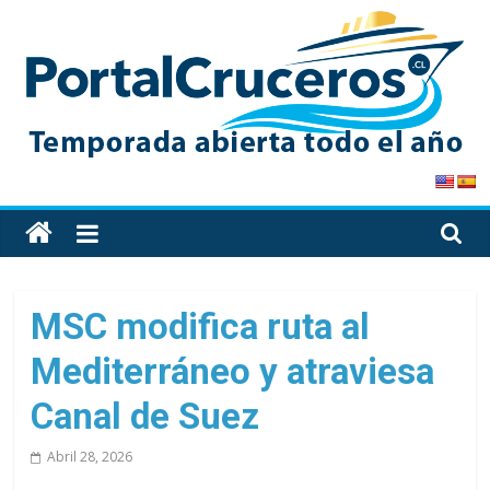
Skip
to
content
PortalCruceros
Toda
la
información
de
MSC modifica ruta al
cruceros
Mediterráneo y atraviesa
en
un
Canal de Suez
solo
sitio
Abril 28, 2026