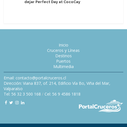
dejar Perfect Day at CocoCay
vistazo 
Tides en 
Inicio
Cruceros y Líneas
Destinos
Puertos
Multimedia
Email: contacto@portalcruceros.cl
Dirección: Viana 837, of. 214, Edificio Vía Bo, Viña del Mar,
Valparaíso
Tel: 56 32 3 500 168
/
Cel: 56 9 4586 1818