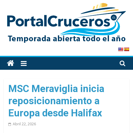
Skip
to
content
PortalCruceros
Toda
la
información
de
MSC Meraviglia inicia
cruceros
reposicionamiento a
en
un
Europa desde Halifax
solo
sitio
Abril 22, 2026