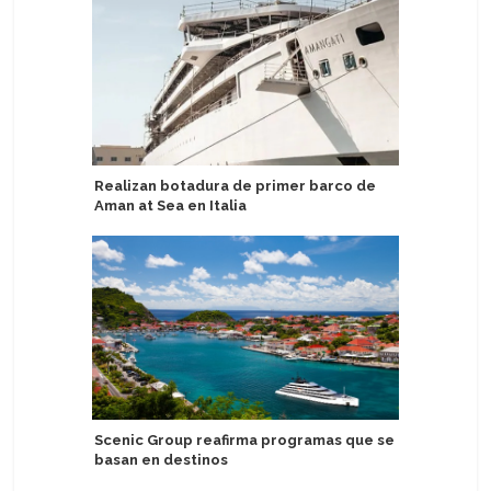
Realizan botadura de primer barco de
Orient Ex
Aman at Sea en Italia
ofrecen 
Bridget
Scenic Group reafirma programas que se
basan en destinos
MSC Cruce
más popu