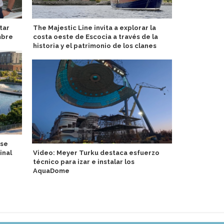
tar
The Majestic Line invita a explorar la
Yusen Cruis
mbre
costa oeste de Escocia a través de la
artistas para
historia y el patrimonio de los clanes
 se
Terminal de
inal
Video: Meyer Turku destaca esfuerzo
un año exit
técnico para izar e instalar los
AquaDome