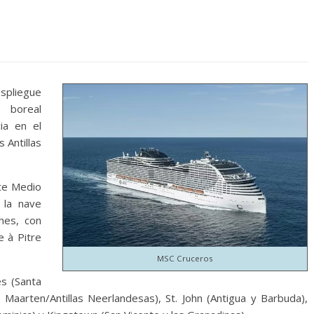
espliegue
 boreal
ia en el
s Antillas
te Medio
 la nave
hes, con
e à Pitre
MSC Cruceros
es (Santa
. Maarten/Antillas Neerlandesas), St. John (Antigua y Barbuda),