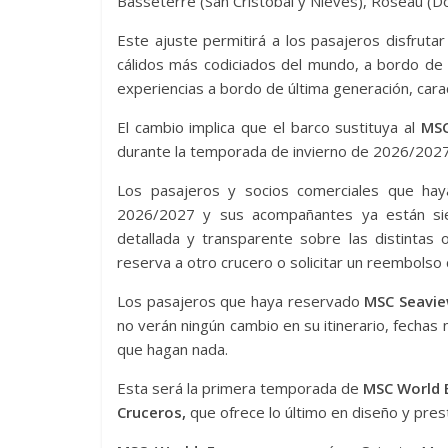
Basseterre (San Cristóbal y Nieves), Roseau (Do
Este ajuste permitirá a los pasajeros disfruta
cálidos más codiciados del mundo, a bordo de
experiencias a bordo de última generación, car
El cambio implica que el barco sustituya al
MSC
durante la temporada de invierno de 2026/2027
Los pasajeros y socios comerciales que ha
2026/2027 y sus acompañantes ya están sien
detallada y transparente sobre las distintas o
reserva a otro crucero o solicitar un reembolso
Los pasajeros que haya reservado
MSC Seavi
no verán ningún cambio en su itinerario, fechas 
que hagan nada.
Esta será la primera temporada de
MSC World 
Cruceros,
que ofrece lo último en diseño y pres