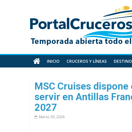
Skip
PortalCruceros
to
content
Toda
la
información
de
cruceros
en
INICIO
CRUCEROS Y LÍNEAS
DESTINO
un
solo
sitio
MSC Cruises dispone 
servir en Antillas Fr
2027
Marzo 30, 2026