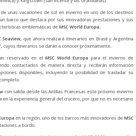
minica) y Kingstown (San Vicente y las Granadinas).
r de unas vacaciones de sol en invierno en uno de los destinos
 un barco que destaca por sus innovadoras prestaciones y sus
acterísticas emblemáticas de
MSC World Europa.
 Seaview,
que ahora realizará itinerarios en Brasil y Argentina
, cuyos itinerarios se darán a conocer próximamente.
yan reservado en el
MSC World Europa
para el invierno de
do contactados de manera directa y recibirán información
pciones disponibles, incluyendo la posibilidad de trasladar su
 completo.
ew
con salida desde las Antillas Francesas este próximo invierno
ni en la experiencia general del crucero, por que no es necesario
Europa
en la región, uno de los barcos más innovadores de
MSC
taciones a bordo.