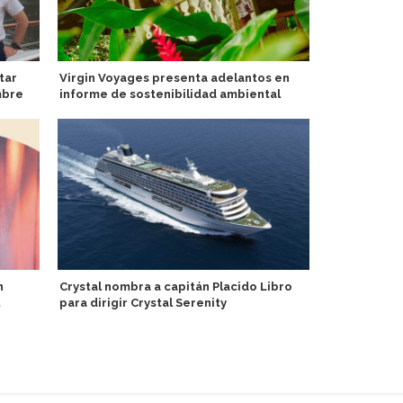
tar
Virgin Voyages presenta adelantos en
Exejecutivo
mbre
informe de sostenibilidad ambiental
toma las ri
ejecutivo de
n
Crystal nombra a capitán Placido Libro
para dirigir Crystal Serenity
Nuevo Mein 
platos y res