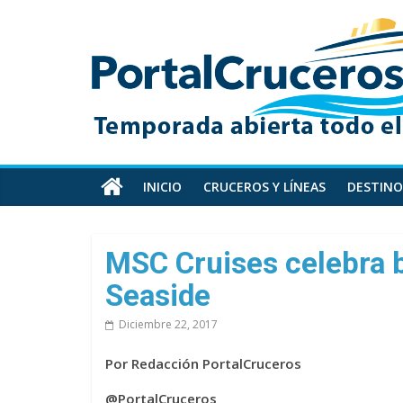
Skip
PortalCruceros
to
content
Toda
la
información
de
cruceros
en
INICIO
CRUCEROS Y LÍNEAS
DESTINO
un
solo
sitio
MSC Cruises celebra b
Seaside
Diciembre 22, 2017
Por Redacción PortalCruceros
@PortalCruceros