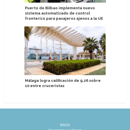
Puerto de Bilbao implementa nuevo
Italia: C
sistema automatizado de control
energía e
fronterizo para pasajeros ajenos a la UE
Detallan v
Málaga logra calificación de 9,26 sobre
Antártida
10 entre cruceristas
Inicio