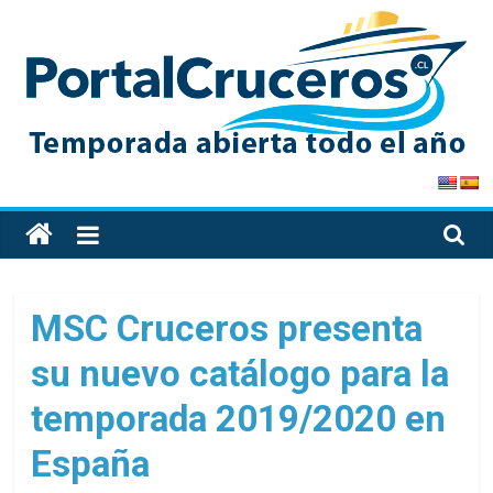
Skip
to
content
PortalCruceros
Toda
la
información
de
MSC Cruceros presenta
cruceros
su nuevo catálogo para la
en
un
temporada 2019/2020 en
solo
sitio
España