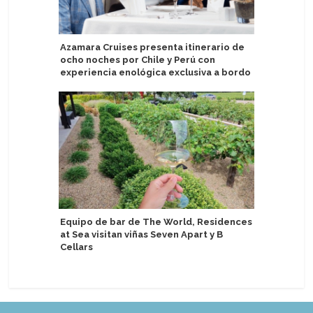
Azamara Cruises presenta itinerario de
Suman nu
ocho noches por Chile y Perú con
entre Es
experiencia enológica exclusiva a bordo
Australis
Equipo de bar de The World, Residences
destino 
at Sea visitan viñas Seven Apart y B
Cellars