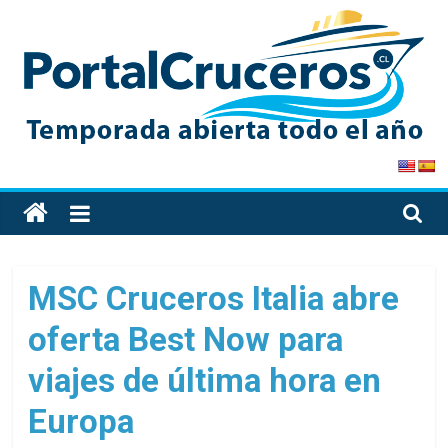
Skip
to
content
PortalCruceros
Toda
la
información
de
MSC Cruceros Italia abre
cruceros
oferta Best Now para
en
un
viajes de última hora en
solo
sitio
Europa