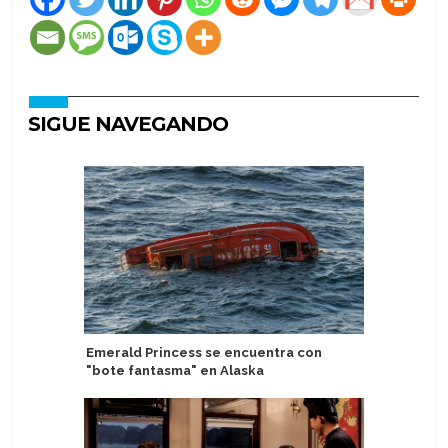
SIGUE NAVEGANDO
Emerald Princess se encuentra con
Viking C
"bote fantasma" en Alaska
servicio