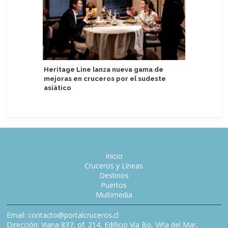
Heritage Line lanza nueva gama de
Factor d
mejoras en cruceros por el sudeste
en segun
asiático
Inicio
Cruceros y Líneas
Destinos
Puertos
Multimedia
Email: contacto@portalcruceros.cl
Dirección: Viana 837, of. 214, Edificio Vía Bo, Viña del Mar,