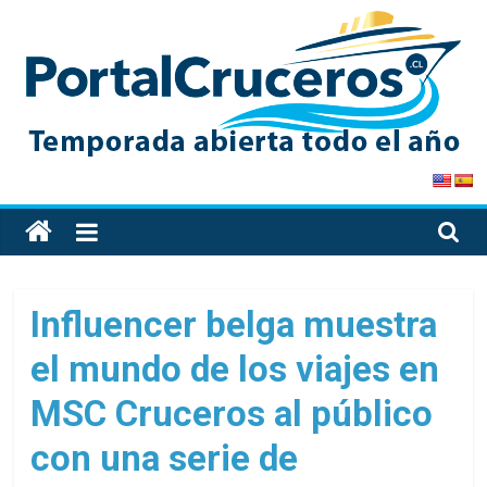
Skip
to
content
PortalCruceros
Toda
la
información
de
Influencer belga muestra
cruceros
el mundo de los viajes en
en
un
MSC Cruceros al público
solo
sitio
con una serie de