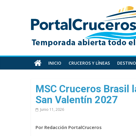
Skip
PortalCruceros
to
content
Toda
la
información
de
cruceros
en
INICIO
CRUCEROS Y LÍNEAS
DESTINO
un
solo
sitio
MSC Cruceros Brasil 
San Valentín 2027
Junio 11, 2026
Por Redacción PortalCruceros