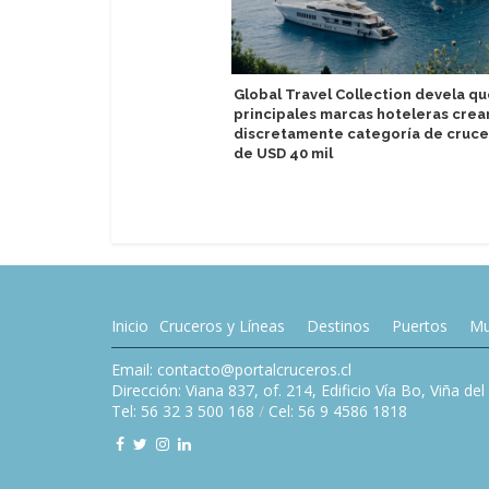
Global Travel Collection devela q
principales marcas hoteleras crea
discretamente categoría de cruc
de USD 40 mil
Inicio
Cruceros y Líneas
Destinos
Puertos
Mu
Email: contacto@portalcruceros.cl
Dirección: Viana 837, of. 214, Edificio Vía Bo, Viña de
Tel: 56 32 3 500 168
/
Cel: 56 9 4586 1818