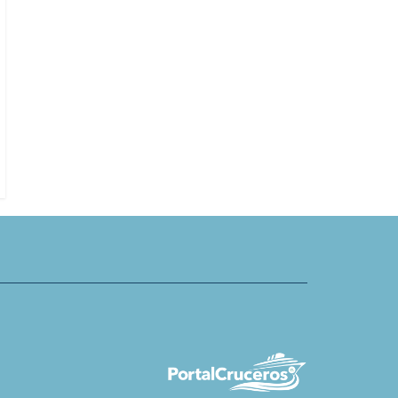
Global Travel Collection devela q
senta nuevos espacios para la
principales marcas hoteleras cre
aire libre a bordo del Crystal
discretamente categoría de cruc
de USD 40 mil