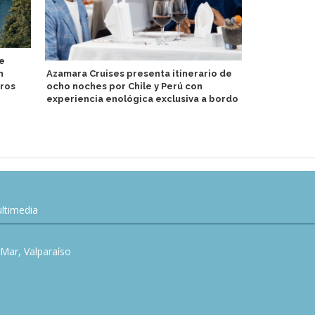
ue
n
Azamara Cruises presenta itinerario de
Crystal pre
eros
ocho noches por Chile y Perú con
familia y al 
experiencia enológica exclusiva a bordo
Grace
ltimedia
l Mar, Valparaíso