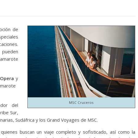
oción de
peciales
caciones.
s pueden
 camarote
 Opera
y
amarote
MSC Cruceros
edor del
ribe Sur,
anarias, Sudáfrica y los Grand Voyages de MSC.
quienes buscan un viaje completo y sofisticado, así como la