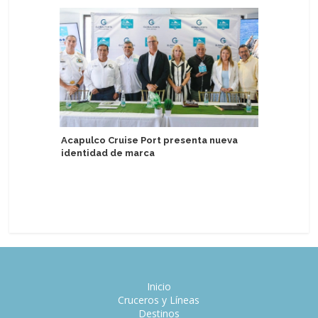
Chile y l
Reino Un
Acapulco Cruise Port presenta nueva
identidad de marca
PortCaste
lúdica co
turistas 
Inicio
Cruceros y Líneas
Destinos