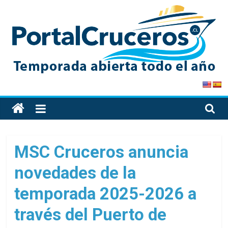
Skip
to
content
PortalCruceros
Toda
la
información
de
MSC Cruceros anuncia
cruceros
novedades de la
en
un
temporada 2025-2026 a
solo
sitio
través del Puerto de