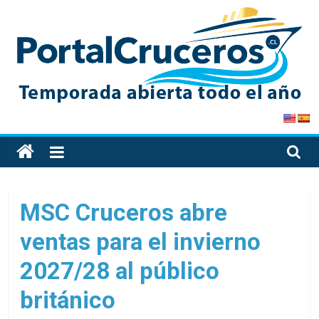
Skip
to
content
PortalCruceros
Toda
la
información
de
MSC Cruceros abre
cruceros
ventas para el invierno
en
un
2027/28 al público
solo
sitio
británico