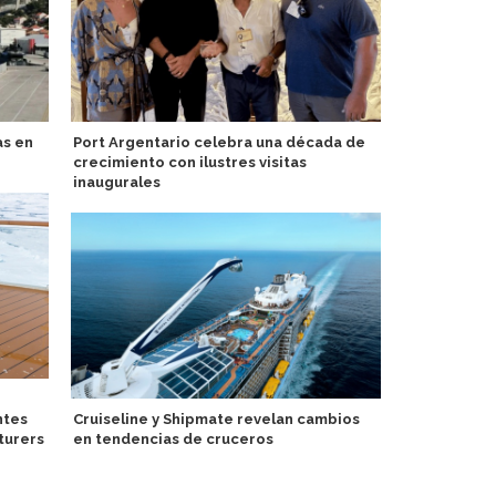
as en
Port Argentario celebra una década de
Norwegian S
crecimiento con ilustres visitas
en viaje de
inaugurales
Puerto de B
ntes
Cruiseline y Shipmate revelan cambios
sistema aut
turers
en tendencias de cruceros
fronterizo p