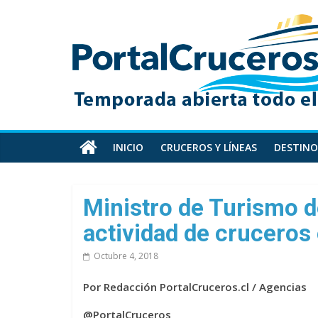
Skip
PortalCruceros
to
content
Toda
la
información
de
cruceros
en
INICIO
CRUCEROS Y LÍNEAS
DESTINO
un
solo
sitio
Ministro de Turismo d
actividad de cruceros
Octubre 4, 2018
Por Redacción PortalCruceros.cl / Agencias
@PortalCruceros