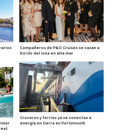
rarios
Compañeros de P&O Cruises se casan a
Aroya Cruis
bordo del Iona en alta mar
patrocinio c
Cruceros y ferries ya se conectan a
Norwegian C
rimer
energía en tierra en Portsmouth
costos ante
reat