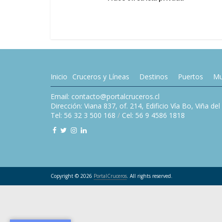
Inicio
Cruceros y Líneas
Destinos
Puertos
Mu
Email: contacto@portalcruceros.cl
Dirección: Viana 837, of. 214, Edificio Vía Bo, Viña de
Tel: 56 32 3 500 168
/
Cel: 56 9 4586 1818
Copyright © 2026
PortalCruceros
. All rights reserved.