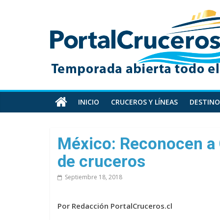
Skip
PortalCruceros
to
content
Toda
la
información
de
cruceros
en
INICIO
CRUCEROS Y LÍNEAS
DESTINO
un
solo
sitio
México: Reconocen a
de cruceros
Septiembre 18, 2018
Por Redacción PortalCruceros.cl