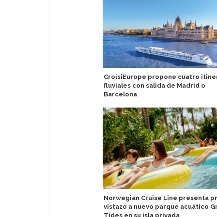
CroisiEurope propone cuatro itine
fluviales con salida de Madrid o
Barcelona
Norwegian Cruise Line presenta p
vistazo a nuevo parque acuático G
Tides en su isla privada