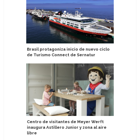
Brasil protagoniza inicio de nuevo ciclo
MSC Cruce
de Turismo Connect de Sernatur
más popu
Centro de visitantes de Meyer Werft
Destiny 
inaugura Astillero Junior y zona al aire
Ace Class
libre