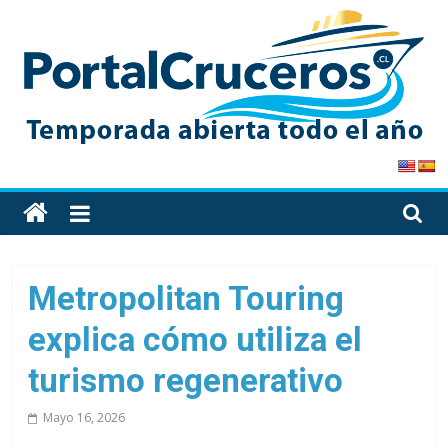
Skip
to
content
PortalCruceros
Toda
la
información
de
Metropolitan Touring
cruceros
explica cómo utiliza el
en
un
turismo regenerativo
solo
sitio
Mayo 16, 2026