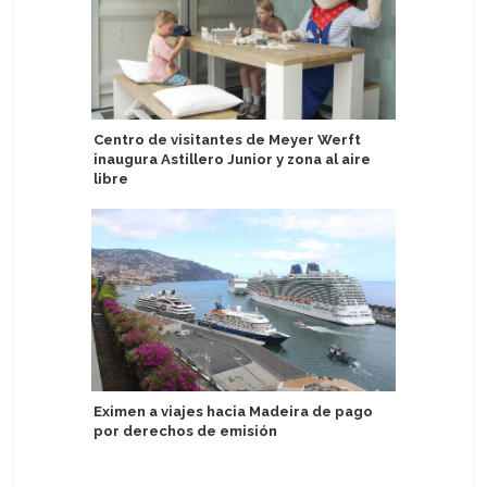
Centro de visitantes de Meyer Werft
Puerto de
inaugura Astillero Junior y zona al aire
escalas 
libre
Oceania C
Eximen a viajes hacia Madeira de pago
Caribe d
por derechos de emisión