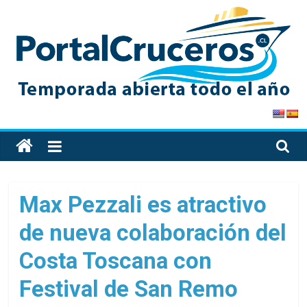
Skip
to
content
PortalCruceros
Toda
la
información
de
Max Pezzali es atractivo
cruceros
de nueva colaboración del
en
un
Costa Toscana con
solo
sitio
Festival de San Remo