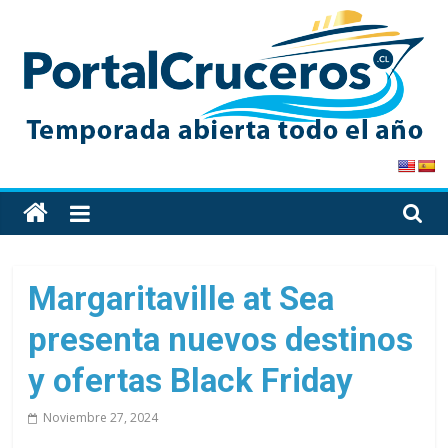
Skip
to
content
PortalCruceros
Toda
la
información
de
Margaritaville at Sea
cruceros
presenta nuevos destinos
en
un
y ofertas Black Friday
solo
sitio
Noviembre 27, 2024