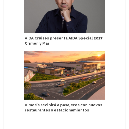
AIDA Cruises presenta AIDA Special 2027
Compañer
Crimen y Mar
bordo del
Almería recibirá a pasajeros con nuevos
The Ritz-
restaurantes y estacionamientos
Eberjey 
dormir de