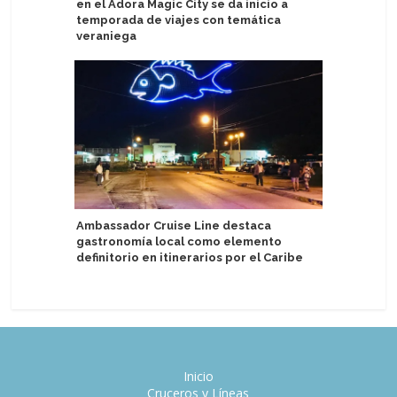
en el Adora Magic City se da inicio a
at Sea vi
temporada de viajes con temática
Cellars
veraniega
Windstar
Ambassador Cruise Line destaca
del Cari
gastronomía local como elemento
pequeño
definitorio en itinerarios por el Caribe
Inicio
Cruceros y Líneas