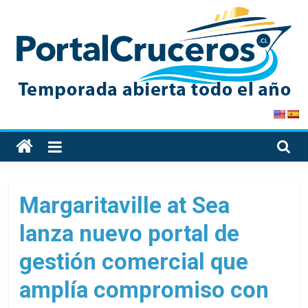
Skip
to
content
PortalCruceros
Toda
la
información
de
Margaritaville at Sea
cruceros
lanza nuevo portal de
en
un
gestión comercial que
solo
sitio
amplía compromiso con