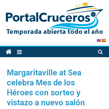
Skip
to
content
PortalCruceros
Toda
la
información
de
Margaritaville at Sea
cruceros
celebra Mes de los
en
un
Héroes con sorteo y
solo
sitio
vistazo a nuevo salón