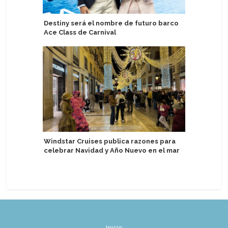
Destiny será el nombre de futuro barco
Nicko Cru
Ace Class de Carnival
Duero a 
Windstar Cruises publica razones para
Atlas Oc
celebrar Navidad y Año Nuevo en el mar
realizar
por el M
Inicio