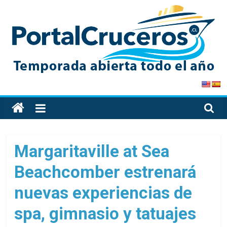
Skip
to
content
PortalCruceros
Toda
la
información
de
Margaritaville at Sea
cruceros
Beachcomber estrenará
en
un
nuevas experiencias de
solo
sitio
spa, gimnasio y tatuajes