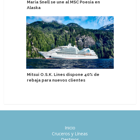
Maria Snell se une al MSC Poesia en
aniversar
Alaska
embajada
Mitsui O.S.K. Lines dispone 40% de
Tránsito 
rebaja para nuevos clientes
puertos 
de enero 
Inicio
Cruceros y Líneas
Destinos