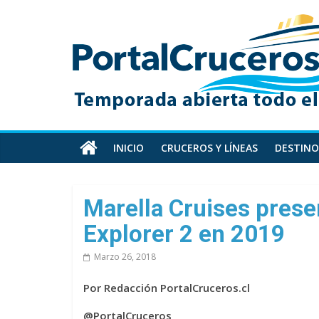
Skip
PortalCruceros
to
content
Toda
la
información
de
cruceros
en
INICIO
CRUCEROS Y LÍNEAS
DESTINO
un
solo
sitio
Marella Cruises presen
Explorer 2 en 2019
Marzo 26, 2018
Por Redacción PortalCruceros.cl
@PortalCruceros