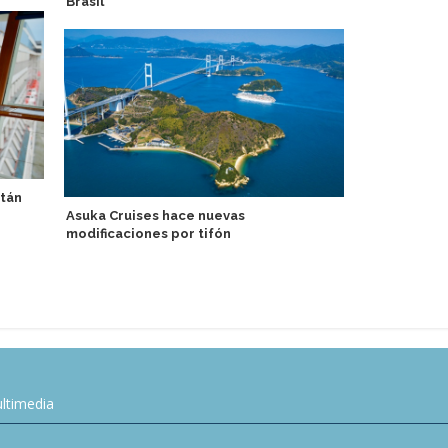
Brasil
inauguran c
itán
Asuka Cruises hace nuevas
Regent Seve
modificaciones por tifón
experiencia
más grandes
reducida
ltimedia