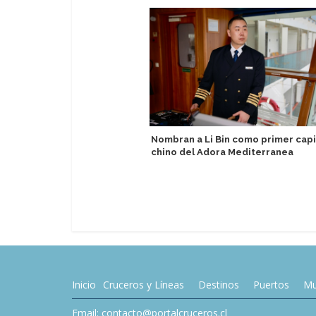
Nombran a Li Bin como primer cap
chino del Adora Mediterranea
Inicio
Cruceros y Líneas
Destinos
Puertos
Mu
Email: contacto@portalcruceros.cl