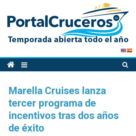
Skip
to
content
PortalCruceros
Toda
la
información
de
Marella Cruises lanza
cruceros
tercer programa de
en
un
incentivos tras dos años
solo
sitio
de éxito