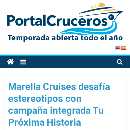
Skip
to
content
PortalCruceros
Toda
la
información
de
Marella Cruises desafía
cruceros
estereotipos con
en
un
campaña integrada Tu
solo
sitio
Próxima Historia