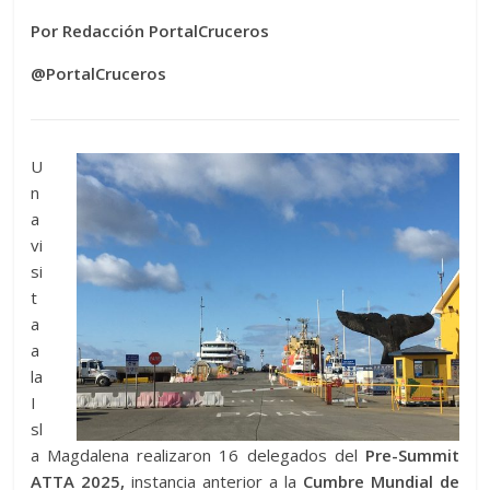
Por Redacción PortalCruceros
@PortalCruceros
U
n
a
vi
si
t
a
a
la
I
sl
a Magdalena realizaron 16 delegados del
Pre-Summit
ATTA 2025,
instancia anterior a la
Cumbre Mundial de