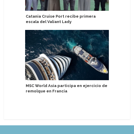
Catania Cruise Port recibe primera
Solidez 
escala del Valiant Lady
consolid
Canavera
MSC World Asia participa en ejercicio de
remolque en Francia
Nuevo Exp
acompaña
de lujo