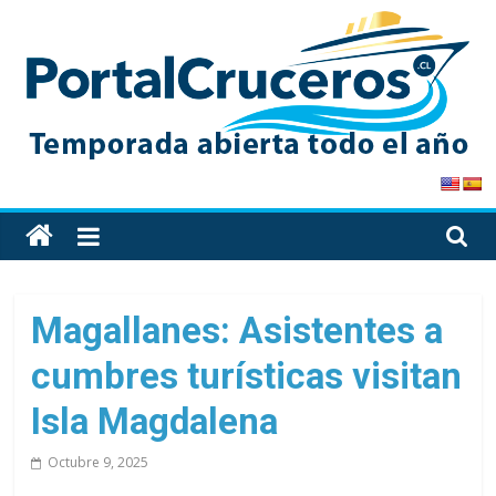
Skip
to
content
PortalCruceros
Toda
la
información
de
Magallanes: Asistentes a
cruceros
cumbres turísticas visitan
en
un
Isla Magdalena
solo
sitio
Octubre 9, 2025